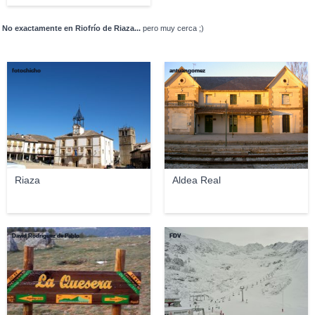
No exactamente en Riofrío de Riaza...
pero muy cerca ;)
fotochicho
antuangomez
Riaza
Aldea Real
David Rodriguez de Pablo
FDV