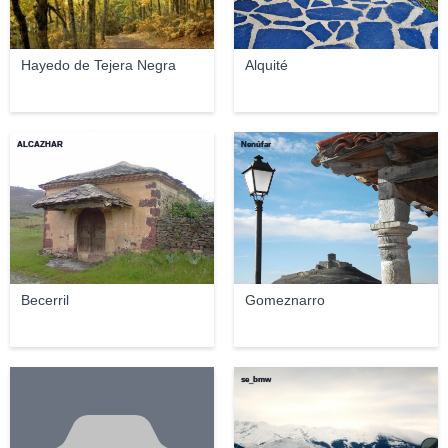
Hayedo de Tejera Negra
Alquité
ALCAZHAR
Nenúfar
Becerril
Gomeznarro
se_bmw