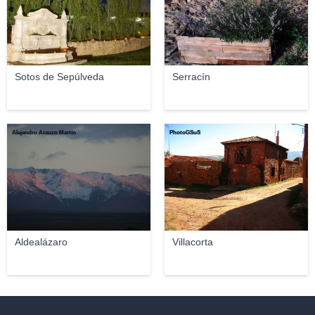
Sotos de Sepúlveda
Serracín
Alejandro Arauzo Martín
PhotoGSuS
Aldealázaro
Villacorta