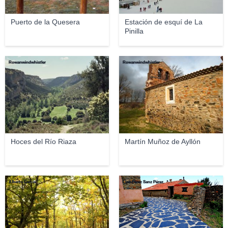
Puerto de la Quesera
Estación de esquí de La
Pinilla
Rowanwindwhistler
Rowanwindwhistler
Hoces del Río Riaza
Martín Muñoz de Ayllón
Alberto Garcia
Luis Pérez Sanz Pérez