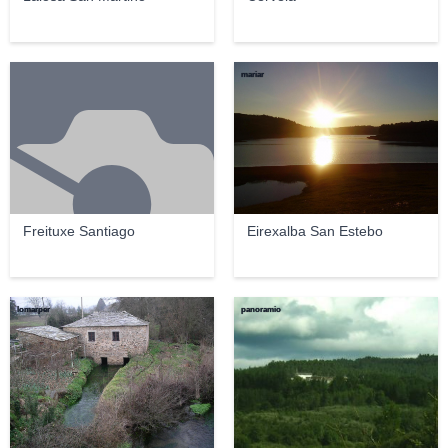
mariar
Freituxe Santiago
Eirexalba San Estebo
lomarper
panoramio