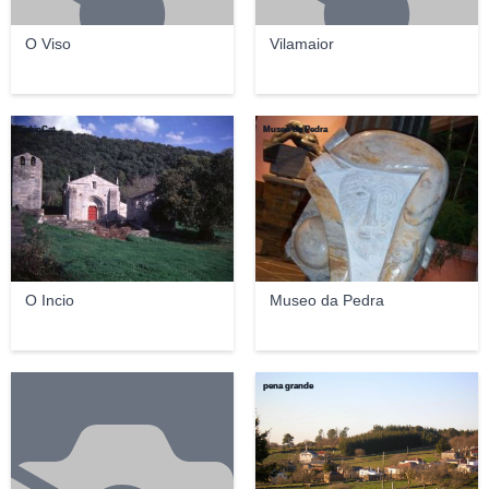
O Viso
Vilamaior
FirkinCat
Museo da Pedra
O Incio
Museo da Pedra
pena grande