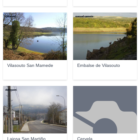
©Manuel
manuel carnota
Vilasouto San Mamede
Embalse de Vilasouto
delfinccm
Laiosa San Martiño
Cervela