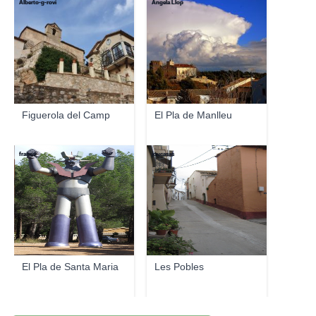
Alberto-g-rovi
Angela Llop
Figuerola del Camp
El Pla de Manlleu
francd
joucasas
El Pla de Santa Maria
Les Pobles