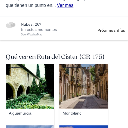
que tienen un punto en...
Ver más
nubes, 26º
En estos momentos
Próximos días
OpenWeatherMap
Qué ver en Ruta del Cister (GR-175)
Jaume Meneses
Turisme de Montblanc
Aiguamúrcia
Montblanc