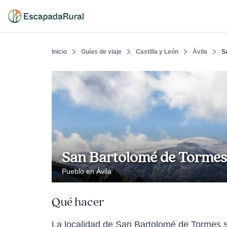
Inicio
Guías de viaje
Castilla y León
Ávila
S
San Bartolomé de Tormes
Pueblo en Ávila
Qué hacer
La localidad de San Bartolomé de Tormes s