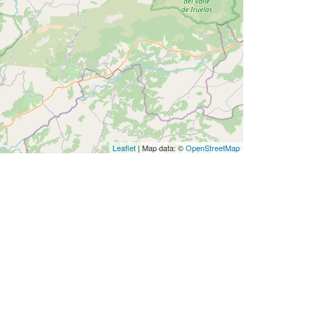
Leaflet
| Map data: ©
OpenStreetMap