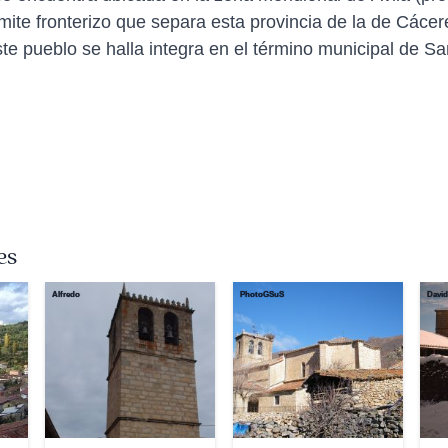
mite fronterizo que separa esta provincia de la de Cácere
ste pueblo se halla integra en el término municipal de S
es
Alfredo
PhotoGSuS
David