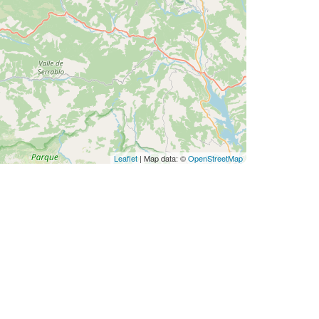
Leaflet
| Map data: ©
OpenStreetMap