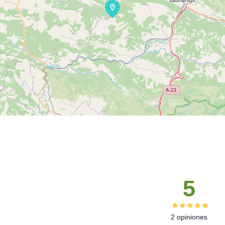
5
2 opiniones