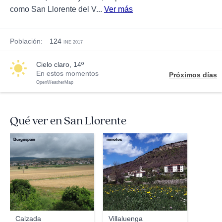
como San Llorente del V...
Ver más
Población:
124
INE 2017
cielo claro, 14º
En estos momentos
Próximos días
OpenWeatherMap
Qué ver en San Llorente
Burgospain
mmotos
Calzada
Villaluenga