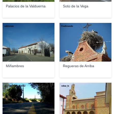
Palacios de la Valduerna
Soto de la Vega
valdornes
Fredirnando
Miñambres
Regueras de Arriba
Jon GIGODOT ALDAZ
rober_ls