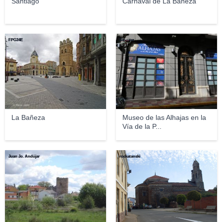
Santiago
Carnaval de La Bañeza
FPG24E
Gloguer
La Bañeza
Museo de las Alhajas en la
Vía de la P...
Juan Jo. Andújar
rockatanski