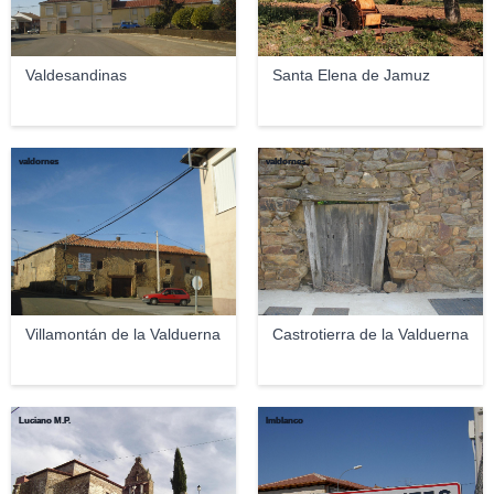
Valdesandinas
Santa Elena de Jamuz
valdornes
valdornes
Villamontán de la Valduerna
Castrotierra de la Valduerna
Luciano M.P.
lmblanco