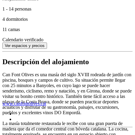
1 - 14 personas
4 dormitorios
11 camas
Calendario verificado
Ver espacios y precios
Descripción del alojamiento
Can Font Olives es una masía del siglo XVIII rodeada de jardín con
piscina, bosques y campos de cultivo. Su situación permite llegar
con 25 minutos a Banyoles, en cuyo lago se puede hacer
senderismo, ciclismo, remo y natación, y en Girona, donde se puede
visitar su bonito centro histórico. También tiene fácil acceso a las
playas de la Costa Brava, donde se pueden practicar deportes
www.canfontolives.cat
acuáticos y disfrutar de su gastronomía, paisajes, excursiones,
pueblos y excelentes vinos DO Empordà.
La masía totalmente restaurada le recibe con una gran puerta de
madera que da el comedor central con bóveda catalana. La cocina,
totalmente equipada, se encuentra en un espacio abierto con