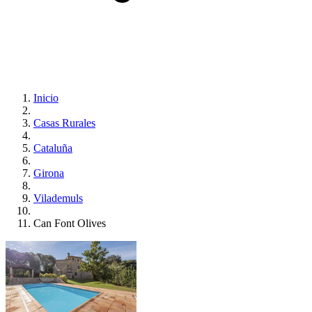
Inicio
Casas Rurales
Cataluña
Girona
Vilademuls
Can Font Olives