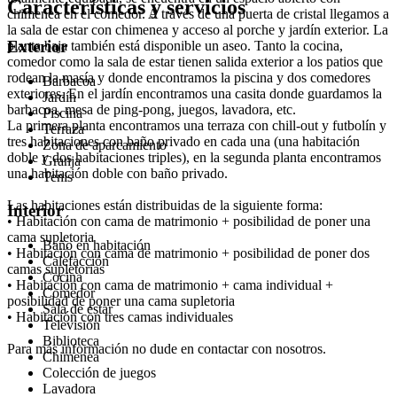
Características y servicios
chimenea en el comedor. A través de una puerta de cristal llegamos a
la sala de estar con chimenea y acceso al porche y jardín exterior. La
Exterior
planta baja también está disponible un aseo. Tanto la cocina,
comedor como la sala de estar tienen salida exterior a los patios que
rodean la masía y donde encontramos la piscina y dos comedores
Barbacoa
exteriores. En el jardín encontramos una casita donde guardamos la
Jardín
barbacoa, mesa de ping-pong, juegos, lavadora, etc.
Piscina
La primera planta encontramos una terraza con chill-out y futbolín y
Terraza
tres habitaciones con baño privado en cada una (una habitación
Zona de aparcamiento
doble y dos habitaciones triples), en la segunda planta encontramos
Granja
una habitación doble con baño privado.
Tenis
Las habitaciones están distribuidas de la siguiente forma:
Interior
• Habitación con cama de matrimonio + posibilidad de poner una
cama supletoria
Baño en habitación
• Habitación con cama de matrimonio + posibilidad de poner dos
Calefacción
camas supletorias
Cocina
• Habitación con cama de matrimonio + cama individual +
Comedor
posibilidad de poner una cama supletoria
Sala de estar
• Habitación con tres camas individuales
Televisión
Biblioteca
Para más información no dude en contactar con nosotros.
Chimenea
Colección de juegos
Lavadora