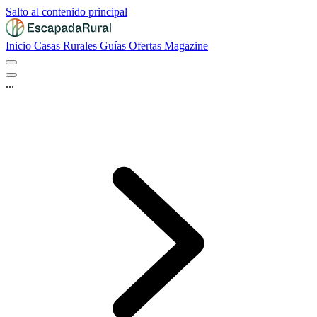
Salto al contenido principal
Inicio
Casas Rurales
Guías
Ofertas
Magazine
...