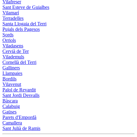
Vilafreser
Sant Esteve de Guialbes
Vilamarí
Terradelles
Santa Llogaia del Terri
Pujals dels Pagesos
Sords
Orriols
Viladasens
Cervià de Ter
Vilademuls
Cornellà del Terri
Galliners
Llampaies
Bordils
Vilavenut
Palol de Revardit
Sant Jordi Desvalls
Bàscara
Calabuig
Gaüses
Parets d'Empordà
Camallera
Sant Julià de Ramis