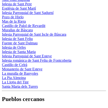
Iglesia de Sant Pere
Església de Sant Martí
Iglesia Parroquial de Sant Sadurní
Pozo de Hielo
Mas de la Riera
Castillo de Palol de Revardit
Murallas de Bàscara
Iglesia Parroquial de Sant Iscle de Bàscara
Iglesia de Sant Feliu
Fuente de Sant Dalmau
Iglesia de Orfes
Iglesia de Santa Maria
Iglesia Parroquial de Sant Esteve
Iglesia románica de Sant Feliu de Fontcoberta
Castillo de Celrà
Monasterio de Sant Esteve
La muralla de Banyoles
La Pia Almoina
La Llotja del Tint
Santa Maria dels Turers
Pueblos cercanos