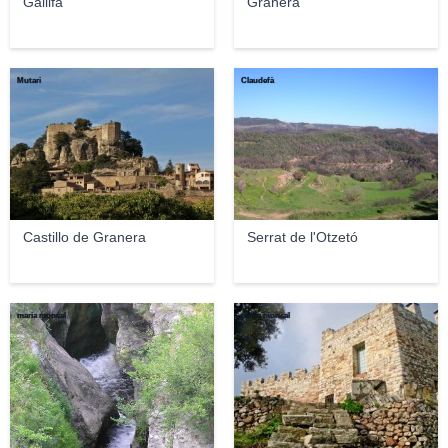
Gallifa
Granera
Mutari
Claudefà
Castillo de Granera
Serrat de l'Otzetó
maria moncal
maria moncal