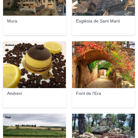
Mura
Església de Sant Martí
Andreví
elmedela
Andreví
Font de l'Era
Pixel
Claudefà