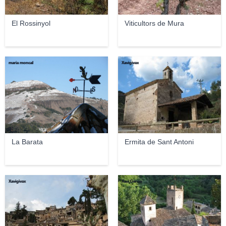
El Rossinyol
Viticultors de Mura
maria moncal
Xavigivax
La Barata
Ermita de Sant Antoni
Xavigivax
Xavi Garcia