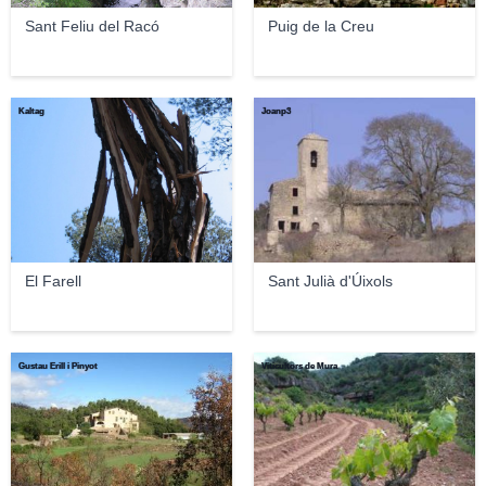
Sant Feliu del Racó
Puig de la Creu
Kaltag
Joanp3
El Farell
Sant Julià d'Úixols
Gustau Erill i Pinyot
Viticultors de Mura