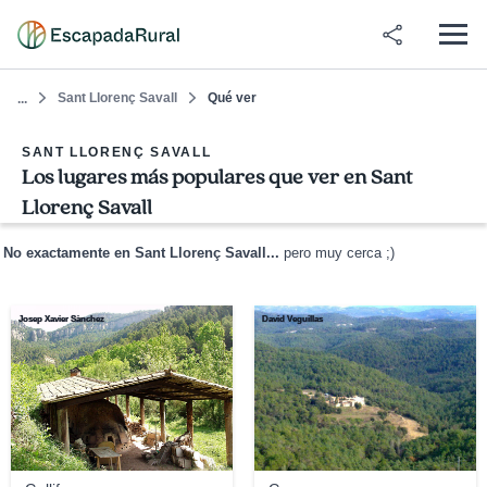
Sant Llorenç Savall
Qué ver
...
SANT LLORENÇ SAVALL
Los lugares más populares que ver en Sant
Llorenç Savall
No exactamente en Sant Llorenç Savall...
pero muy cerca ;)
Josep Xavier Sànchez
David Veguillas