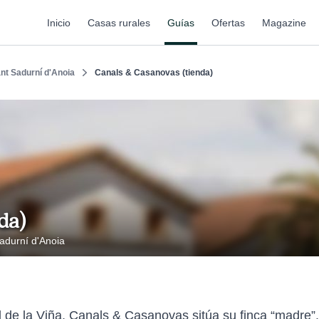
Inicio
Casas rurales
Guías
Ofertas
Magazine
nt Sadurní d'Anoia
Canals & Casanovas (tienda)
da)
adurní d'Anoia
al de la Viña, Canals & Casanovas sitúa su finca “madre”