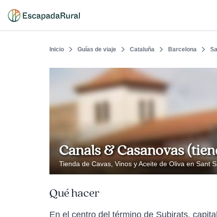
Inicio
Guías de viaje
Cataluña
Barcelona
Sa
Canals & Casanovas (tien
Tienda de Cavas, Vinos y Aceite de Oliva en Sant S
Qué hacer
En el centro del término de Subirats, capit