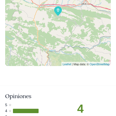
Leaflet
| Map data: ©
OpenStreetMap
Opiniones
4
5
4