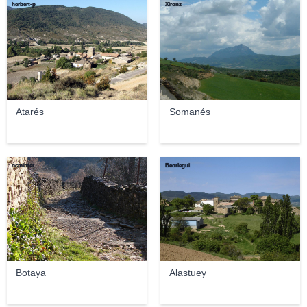
herbert-p
Xironz
Atarés
Somanés
ocminter
Beorlegui
Botaya
Alastuey