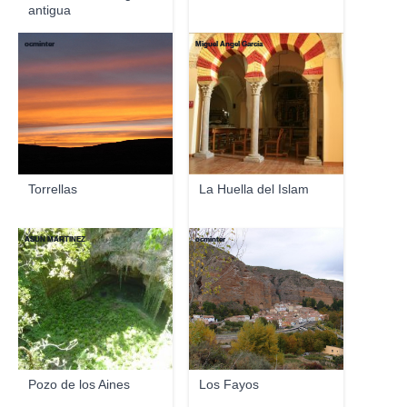
antigua
ocminter
Miguel Ángel García
Torrellas
La Huella del Islam
ASUN MARTINEZ
ocminter
Pozo de los Aines
Los Fayos