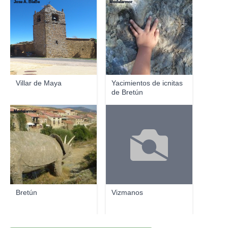
Jose A. BlaBe
Modelarmor
Villar de Maya
Yacimientos de icnitas
de Bretún
Modelarmor
Bretún
Vizmanos