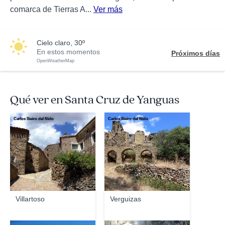
comarca de Tierras A...
Ver más
cielo claro, 30º
En estos momentos
Próximos días
OpenWeatherMap
Qué ver en Santa Cruz de Yanguas
Carlos Sieiro del Nido
Carlos Sieiro del Nido
Villartoso
Verguizas