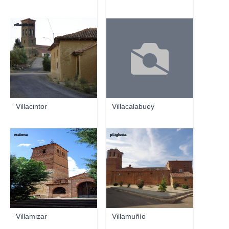
villacitizen
Villacintor
Villacalabuey
vrabma
pl.iglesia
Villamizar
Villamuñío