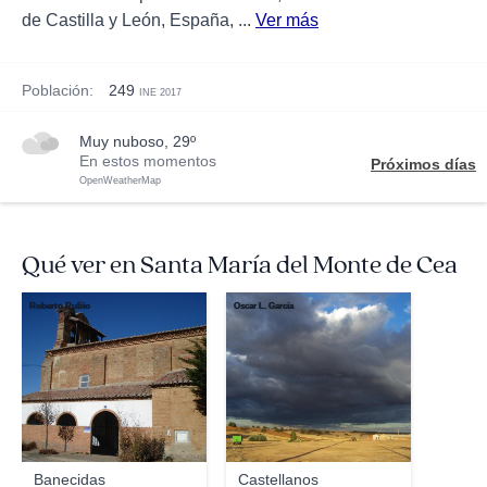
de Castilla y León, España, ...
Ver más
Población:
249
INE 2017
muy nuboso, 29º
En estos momentos
Próximos días
OpenWeatherMap
Qué ver en Santa María del Monte de Cea
Roberto Rubio
Oscar L. García
Banecidas
Castellanos