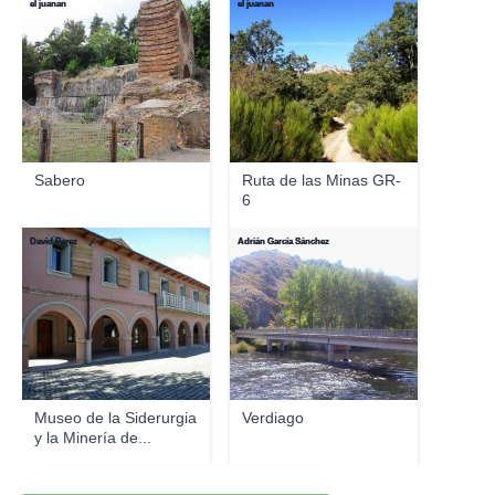
el juanan
el juanan
Sabero
Ruta de las Minas GR-
6
David Perez
Adrián García Sánchez
Museo de la Siderurgia
Verdiago
y la Minería de...