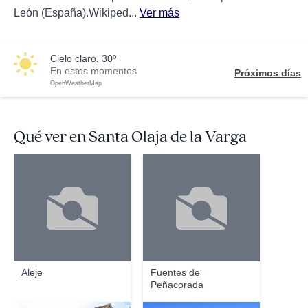
León (España).Wikiped...
Ver más
cielo claro, 30º
En estos momentos
Próximos días
OpenWeatherMap
Qué ver en Santa Olaja de la Varga
Aleje
Fuentes de
Peñacorada