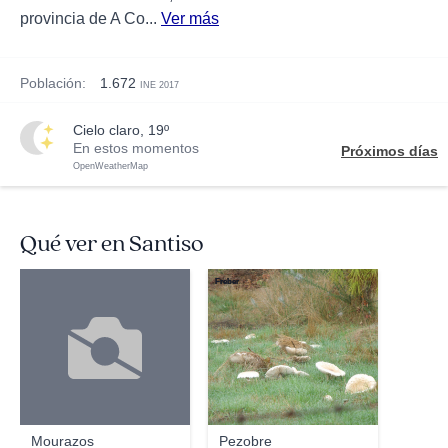
provincia de A Co...
Ver más
Población:
1.672
INE 2017
cielo claro, 19º
En estos momentos
Próximos días
OpenWeatherMap
Qué ver en Santiso
Freber
Mourazos
Pezobre