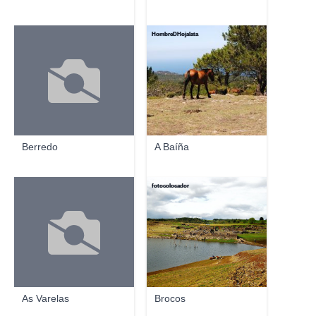
HombreDHojalata
Berredo
A Baíña
fotocolocador
As Varelas
Brocos