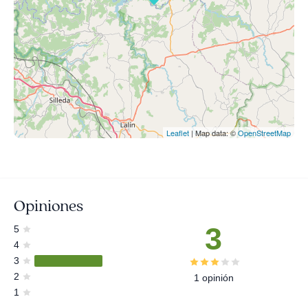
Leaflet
| Map data: ©
OpenStreetMap
Opiniones
3
5
4
3
2
1 opinión
1