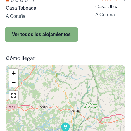
(1)
Casa Ulloa
Casa Taboada
A Coruña
A Coruña
Ver todos los alojamientos
Cómo llegar
+
−