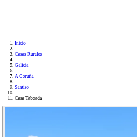
Inicio
Casas Rurales
Galicia
A Coruña
Santiso
Casa Taboada