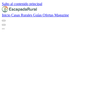
Salto al contenido principal
Inicio
Casas Rurales
Guías
Ofertas
Magazine
...