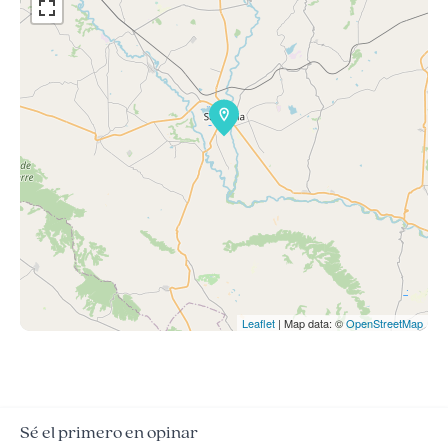
Leaflet
| Map data: ©
OpenStreetMap
Sé el primero en opinar