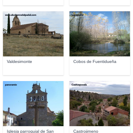
www.alucherosdelpedal.com
pepeycarol
Valdesimonte
Cobos de Fuentidueña
panoramio
Casitaspucela
Iglesia parroquial de San
Castrojimeno