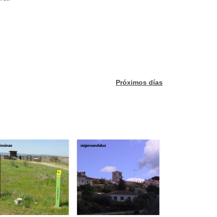
Próximos días
Encinas
viajeroandaluz