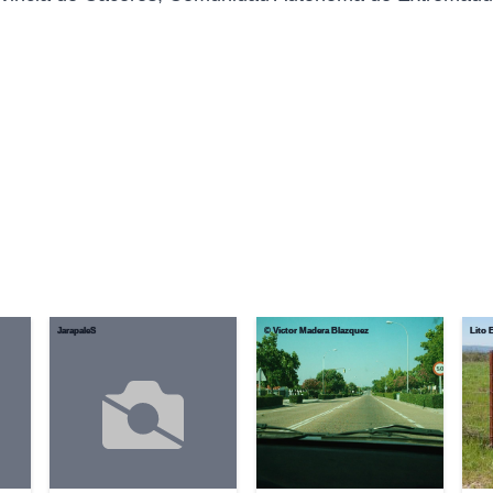
JarapaleS
© Victor Madera Blazquez
Lito 