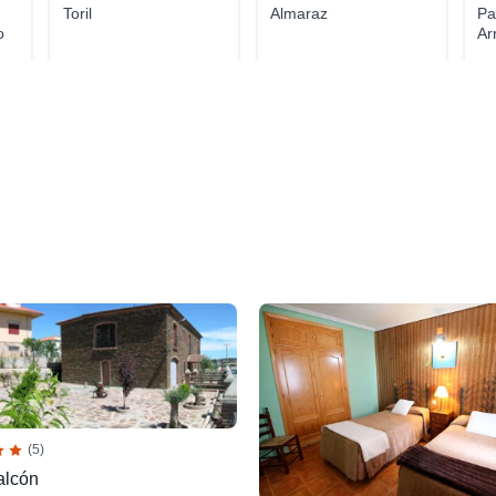
Toril
Almaraz
Pa
o
Ar
(5)
alcón