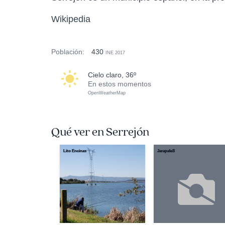
Wikipedia
Población:
430
INE 2017
cielo claro, 36º
En estos momentos
OpenWeatherMap
Qué ver en Serrejón
Lito Encinas
JarapaleS