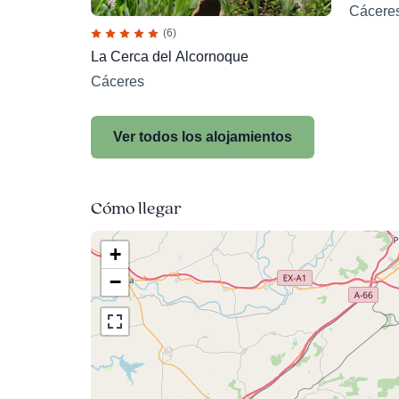
Cácere
(6)
La Cerca del Alcornoque
Cáceres
Ver todos los alojamientos
Cómo llegar
+
−