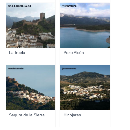
OB-LA-DI-OB-LA-DA
THONYIBIZA
La Iruela
Pozo Alcón
marcialsalcedo
joseanmomo
Segura de la Sierra
Hinojares