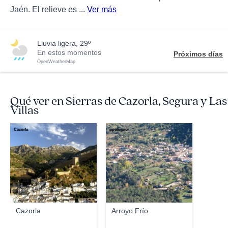
Jaén. El relieve es ...
Ver más
lluvia ligera, 29º
En estos momentos
Próximos días
OpenWeatherMap
Qué ver en Sierras de Cazorla, Segura y Las
Villas
Cazorla
ppellejero
Cazorla
Arroyo Frío