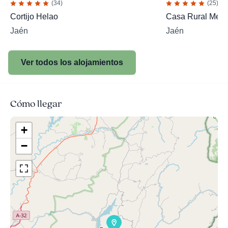
(34)
(25)
Cortijo Helao
Casa Rural Memb
Jaén
Jaén
Ver todos los alojamientos
Cómo llegar
+
−