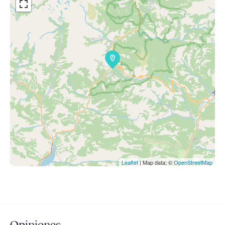
Leaflet
| Map data: ©
OpenStreetMap
Opiniones