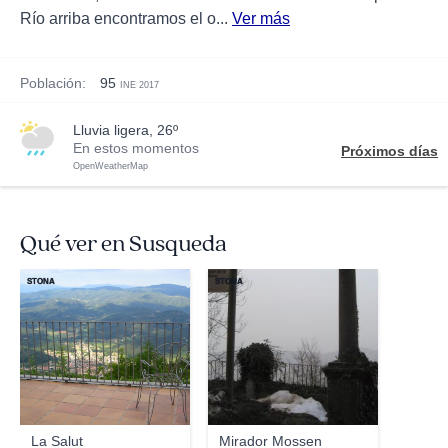
Río arriba encontramos el o...
Ver más
Población:
95
INE 2017
lluvia ligera, 26º
En estos momentos
Próximos días
OpenWeatherMap
Qué ver en Susqueda
STONA
STONA
La Salut
Mirador Mossen