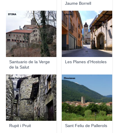
Jaume Borrell
STONA
juliome
Santuario de la Verge
Les Planes d'Hostoles
de la Salut
Josep Enric López
Elmoianes
Rupit i Pruit
Sant Feliu de Pallerols