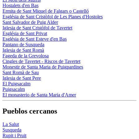
Hostalets d'en Bas
Ermita de Sant Miquel de Falgars o Castelló
Església de Sant Cristòfol de Les Planes d'Hostoles
Sant Salvador de Puig Alder
Iglesia de Sant Cristòfol de Tavertet
Església de Sant Privat
Església de Sant Esteve d'en Bas
Pantano de Susqueda
Iglesia de Sant Romà
Fageda de la Grevolosa
Cingles de Tavertet - Riscos de Tavertet
Monestir de Santa Maria de Puigpardines
Sant Romà de Sau
Iglesia de Sant Pere
El Puigsacalm
Puigsacalm
El monasterio de Santa Maria d'Amer
Pueblos cercanos
La Salut
Susqueda
Rupit i Pruit