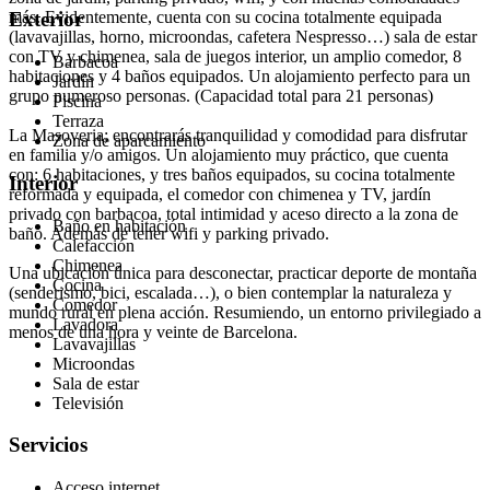
más. Evidentemente, cuenta con su cocina totalmente equipada
Exterior
(lavavajillas, horno, microondas, cafetera Nespresso…) sala de estar
con TV y chimenea, sala de juegos interior, un amplio comedor, 8
Barbacoa
habitaciones y 4 baños equipados. Un alojamiento perfecto para un
Jardín
grupo numeroso personas. (Capacidad total para 21 personas)
Piscina
Terraza
La Masoveria; encontrarás tranquilidad y comodidad para disfrutar
Zona de aparcamiento
en familia y/o amigos. Un alojamiento muy práctico, que cuenta
con: 6 habitaciones, y tres baños equipados, su cocina totalmente
Interior
reformada y equipada, el comedor con chimenea y TV, jardín
privado con barbacoa, total intimidad y aceso directo a la zona de
Baño en habitación
baño. Además de tener wifi y parking privado.
Calefacción
Chimenea
Una ubicación única para desconectar, practicar deporte de montaña
Cocina
(senderismo, bici, escalada…), o bien contemplar la naturaleza y
Comedor
mundo rural en plena acción. Resumiendo, un entorno privilegiado a
Lavadora
menos de una hora y veinte de Barcelona.
Lavavajillas
Microondas
Sala de estar
Televisión
Servicios
Acceso internet