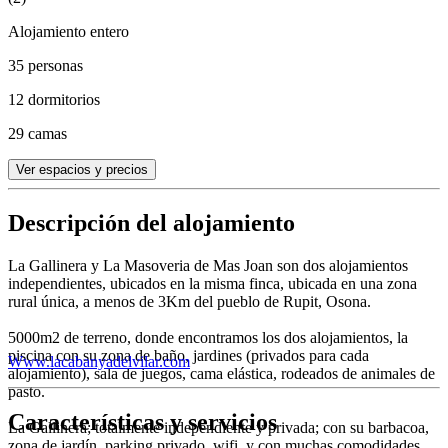
Alojamiento entero
35 personas
12 dormitorios
29 camas
Ver espacios y precios
Descripción del alojamiento
La Gallinera y La Masoveria de Mas Joan son dos alojamientos
independientes, ubicados en la misma finca, ubicada en una zona
rural única, a menos de 3Km del pueblo de Rupit, Osona.
5000m2 de terreno, donde encontramos los dos alojamientos, la
piscina con su zona de baño, jardines (privados para cada
Www.lacabanyadelvilar.com
alojamiento), sala de juegos, cama elástica, rodeados de animales de
pasto.
Características y servicios
La Gallinera; totalmente independiente y privada; con su barbacoa,
zona de jardín, parking privado, wifi, y con muchas comodidades