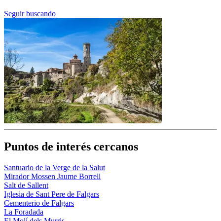
Seguir buscando
Puntos de interés cercanos
Santuario de la Verge de la Salut
Mirador Mossen Jaume Borrell
Salt de Sallent
Iglesia de Sant Pere de Falgars
Cementerio de Falgars
La Foradada
El Molí dels Murris