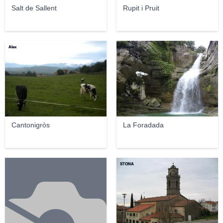
Salt de Sallent
Rupit i Pruit
Àlex
Pallares
Cantonigròs
La Foradada
STONA