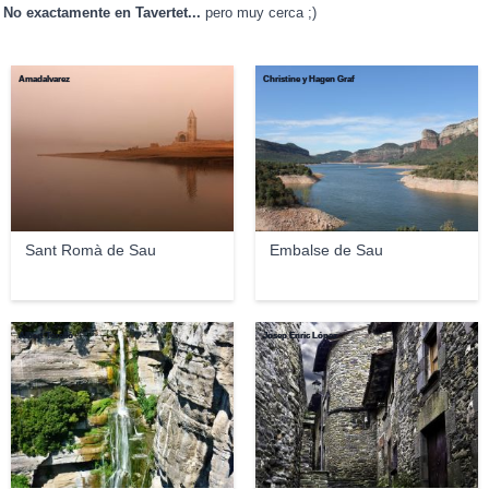
No exactamente en Tavertet...
pero muy cerca ;)
Amadalvarez
Christine y Hagen Graf
Sant Romà de Sau
Embalse de Sau
Albert Torelló
Josep Enric López