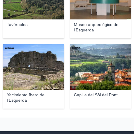
Tavèrnoles
Museo arqueológico de
l'Esquerda
ainhoap
STONA
Yacimiento íbero de
Capilla del Sòl del Pont
l'Esquerda