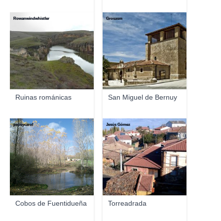
Rowanwindwhistler
Grosasm
Ruinas románicas
San Miguel de Bernuy
pepeycarol
Jesús Gómez
Cobos de Fuentidueña
Torreadrada