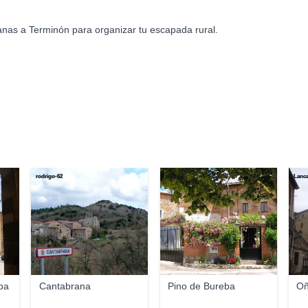
anas a Terminón para organizar tu escapada rural.
rodrigo-62
poeb64
Lanca
ba
Cantabrana
Pino de Bureba
O