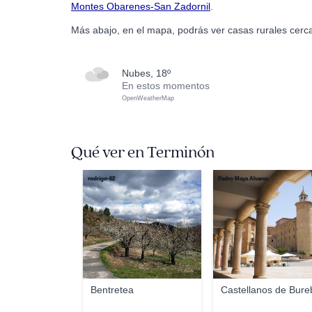
Montes Obarenes-San Zadornil
.
Más abajo, en el mapa, podrás ver casas rurales cerc
nubes, 18º
En estos momentos
OpenWeatherMap
Qué ver en Terminón
rodrigo-62
Pedro Maya Álvarez
Bentretea
Castellanos de Bure