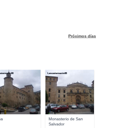
Próximos días
stermerrin88
Lancastermerrin88
ña
Monasterio de San
Salvador