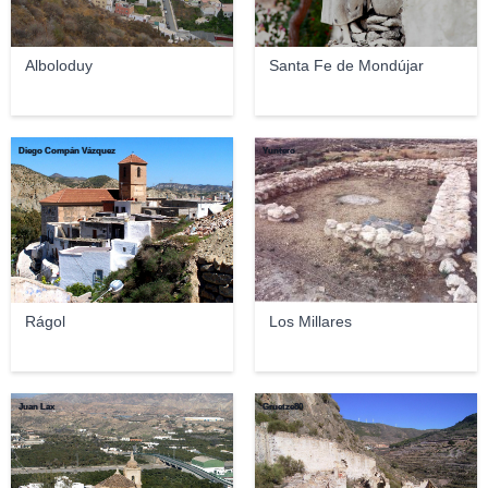
Alboloduy
Santa Fe de Mondújar
Diego Compán Vázquez
Yuntero
Rágol
Los Millares
Juan Lax
Gruetze80