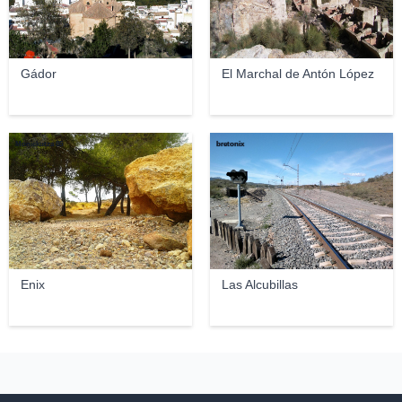
Gádor
El Marchal de Antón López
Monickutza 85
bretonix
Enix
Las Alcubillas