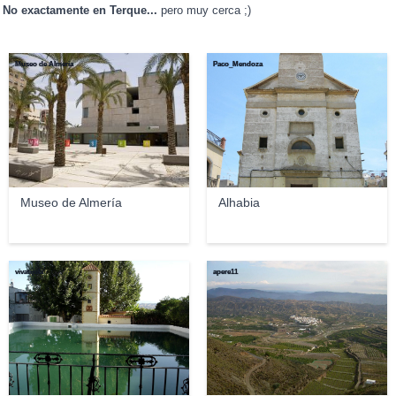
No exactamente en Terque...
pero muy cerca ;)
Museo de Almeria
Paco_Mendoza
Museo de Almería
Alhabia
vivatijola
apere11