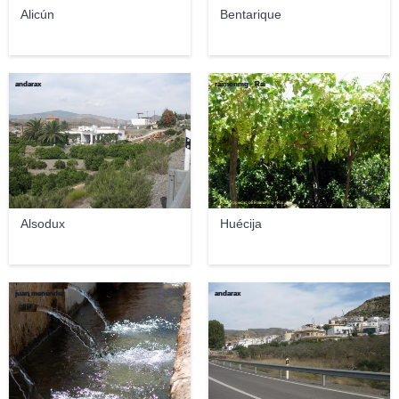
Alicún
Bentarique
andarax
raimonmg - Rai
Alsodux
Huécija
juan menéndez
andarax