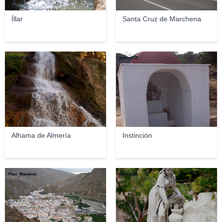
Íllar
Santa Cruz de Marchena
juanfralhama
juanmi123
Alhama de Almería
Instinción
Paco_Mendoza
Namanhar