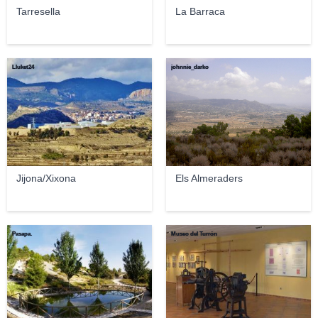
Tarresella
La Barraca
Lluket24
johnnie_darko
Jijona/Xixona
Els Almeraders
Pasapa.
Museo del Turrón