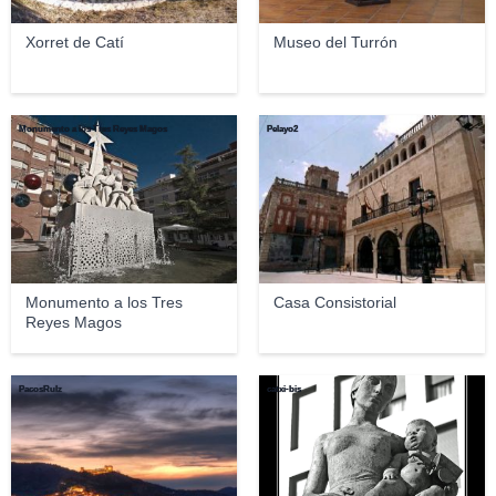
Xorret de Catí
Museo del Turrón
Monumento a los Tres Reyes Magos
Pelayo2
Monumento a los Tres
Casa Consistorial
Reyes Magos
PacosRulz
catxi-bis