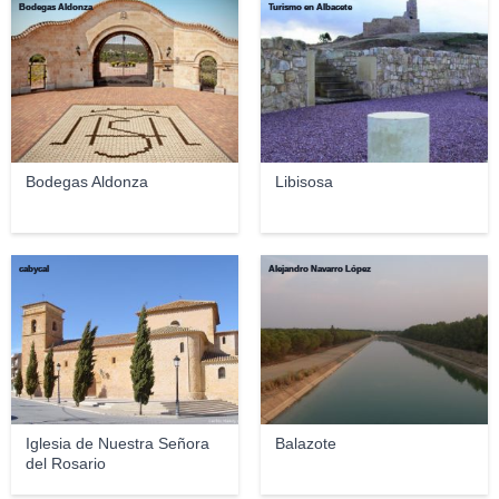
Bodegas Aldonza
Turismo en Albacete
Bodegas Aldonza
Libisosa
cabycal
Alejandro Navarro López
Iglesia de Nuestra Señora
Balazote
del Rosario