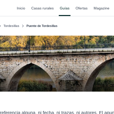
Inicio
Casas rurales
Guías
Ofertas
Magazine
Tordesillas
Puente de Tordesillas
referencia alguna, ni fecha, ni trazas, ni autores. El ap