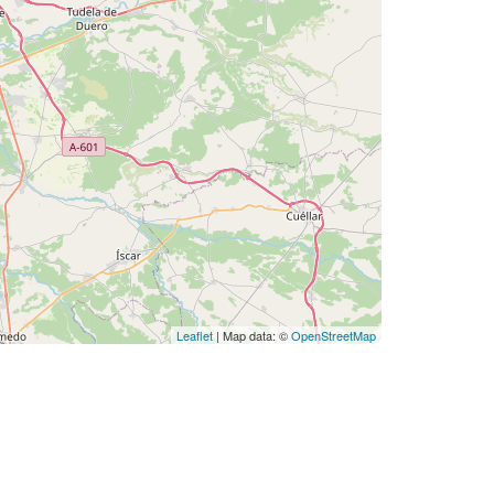
Leaflet
| Map data: ©
OpenStreetMap