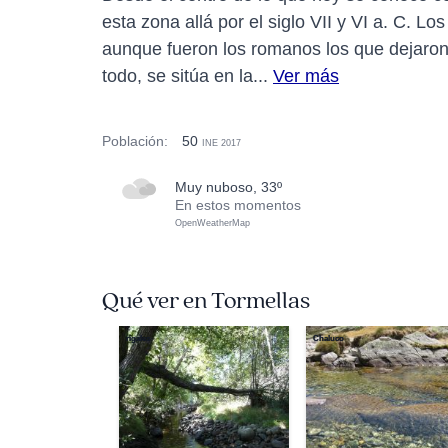
esta zona allá por el siglo VII y VI a. C. L
aunque fueron los romanos los que dejaron 
todo, se sitúa en la...
Ver más
Población:
50
INE 2017
muy nuboso, 33º
En estos momentos
OpenWeatherMap
Qué ver en Tormellas
rigales
Chaluco