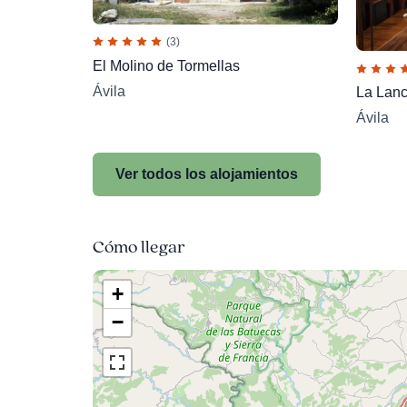
(3)
El Molino de Tormellas
Ávila
La Lan
Ávila
Ver todos los alojamientos
Cómo llegar
+
−