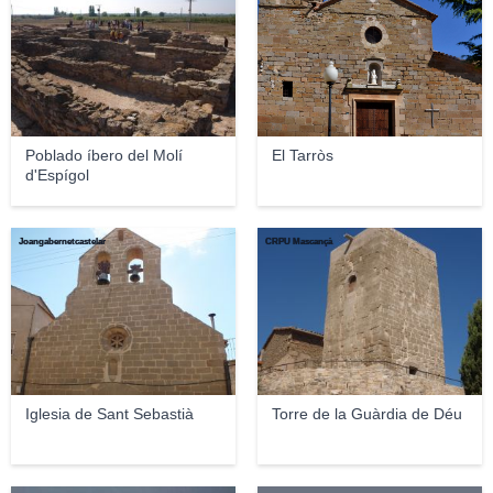
Poblado íbero del Molí
El Tarròs
d'Espígol
Joangabernetcastelar
CRPU Mascançà
Iglesia de Sant Sebastià
Torre de la Guàrdia de Déu