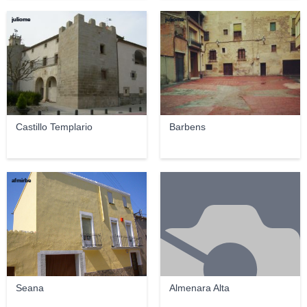
juliome
juliome
Castillo Templario
Barbens
afmirbe
Seana
Almenara Alta