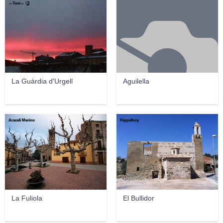
→Toni← ৣৗ
La Guàrdia d'Urgell
Aguilella
Araceli Merino
Kippelboy
La Fuliola
El Bullidor