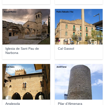
Araceli Merino
Pedro Salcedo i Vaz
Iglesia de Sant Pau de
Cal Gassol
Narbona
Manel Zaera
Jordi Ferrer
Anglesola
Pilar d'Almenara