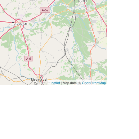
Leaflet
| Map data: ©
OpenStreetMap