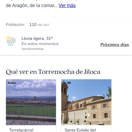
de Aragón, de la comar...
Ver más
Población:
110
INE 2017
lluvia ligera, 31º
En estos momentos
Próximos días
OpenWeatherMap
Qué ver en Torremocha de Jiloca
Kuarzo
rei_353
Torrelacárcel
Santa Eulalia del