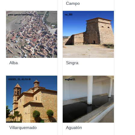
Campo
paco garcia hernandez
rei_353
Alba
Singra
ANGEL, EL ALFA III
angbar11
Villarquemado
Aguatón