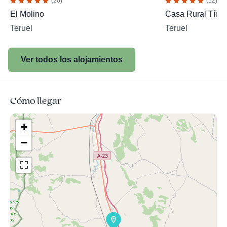
(20)
(12)
El Molino
Casa Rural Tío 
Teruel
Teruel
Ver todos los alojamientos
Cómo llegar
+
−