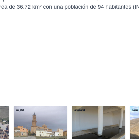
área de 36,72 km² con una población de 94 habitantes (
rei_353
angbar11
Lizer