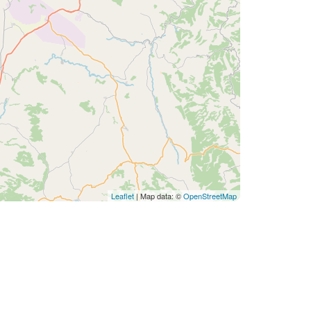
Leaflet
| Map data: ©
OpenStreetMap