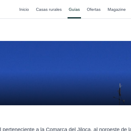
Inicio
Casas rurales
Guías
Ofertas
Magazine
l perteneciente a la Comarca del Jiloca, al noroeste de