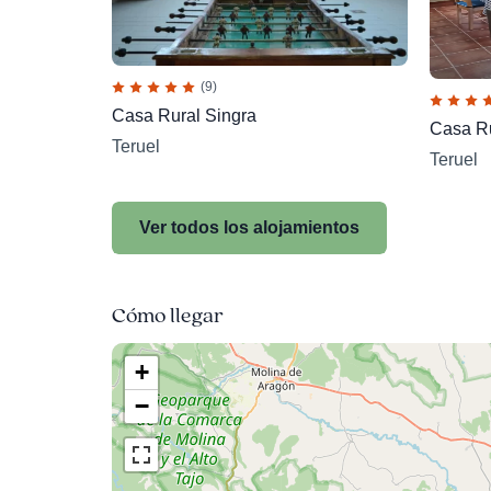
(9)
Casa Rural Singra
Casa Ru
Teruel
Teruel
Ver todos los alojamientos
Cómo llegar
+
−