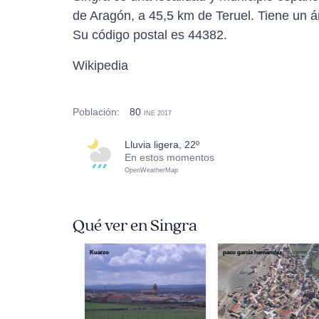
de Aragón, a 45,5 km de Teruel. Tiene un 
Su código postal es 44382.
Wikipedia
Población:
80
INE 2017
lluvia ligera, 22º
En estos momentos
OpenWeatherMap
Qué ver en Singra
Kuarzo
paco garcia hernandez