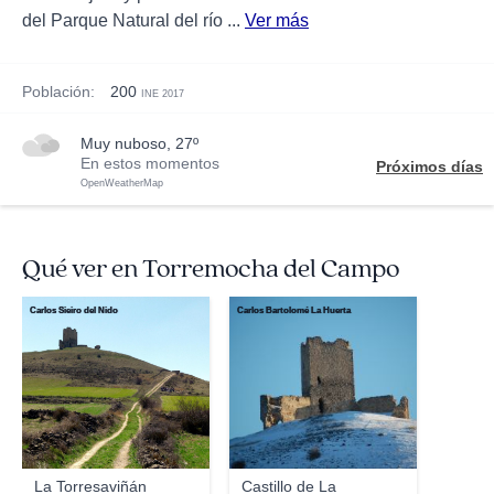
del Parque Natural del río ...
Ver más
Población:
200
INE 2017
muy nuboso, 27º
En estos momentos
Próximos días
OpenWeatherMap
Qué ver en Torremocha del Campo
Carlos Sieiro del Nido
Carlos Bartolomé La Huerta
La Torresaviñán
Castillo de La