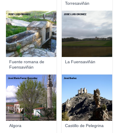
Torresaviñán
JOSE LUIS OROÑEZ
JOSE LUIS OROÑEZ
Fuente romana de
La Fuensaviñán
Fuensaviñán
José María Ferrer González
José Ibañez
Algora
Castillo de Pelegrina