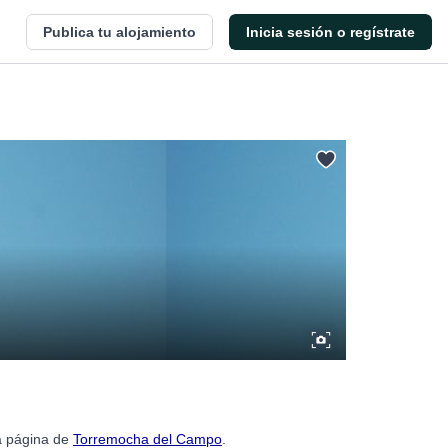
Publica tu alojamiento
Inicia sesión o regístrate
la página de
Torremocha del Campo
.