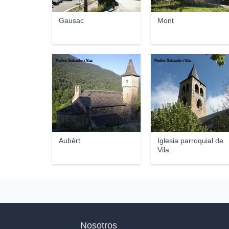
Gausac
Mont
Pedro Salcedo i Vaz
Pedro Salcedo i Vaz
Aubèrt
Iglesia parroquial de
Vila
Nosotros