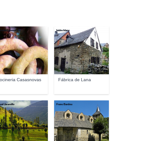
ineria Casasnovas
Isidre blanc
ocineria Casasnovas
Fábrica de Lana
uel Jaramillo
Franc Bardou