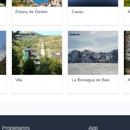
Estany de Gerber
Casau
M
Pedro Salcedo i Vaz
josep.cat
JeO
Vila
La Bonaigua de Baix
A
Propietarios
App