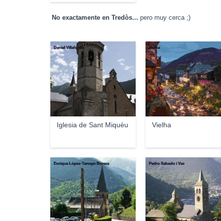
No exactamente en Tredòs...
pero muy cerca ;)
Daniel Villafruela.
Vielha
Iglesia de Sant Miquèu
Vielha
Enrique López-Tamayo Biosca
Pedro Salcedo i Vaz