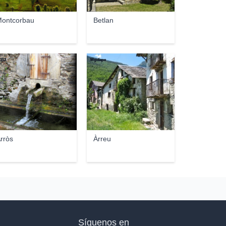
ontcorbau
Betlan
112
Mgclape
rròs
Àrreu
Síguenos en