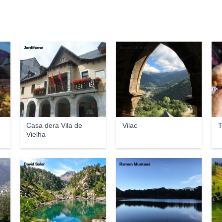
Jordiferrer
Ramon Muntané
Toc
Casa dera Vila de
Vilac
T
Vielha
David Soler
Ramon Muntané
Mig