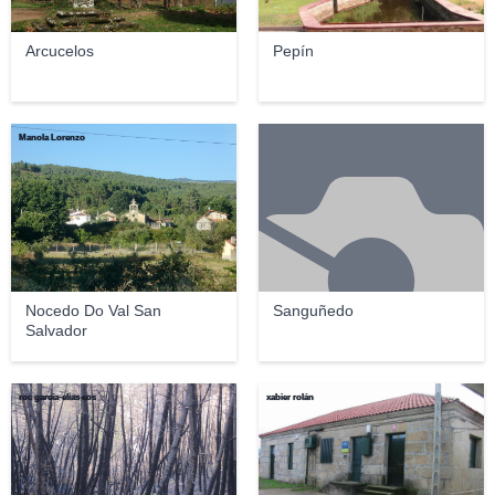
Arcucelos
Pepín
Manola Lorenzo
Nocedo Do Val San
Sanguñedo
Salvador
roc garcia-elias cos
xabier rolán