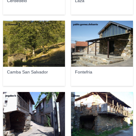
Cerdedelo
Laza
{{ Dharman }}
pablo.gomez.dobarrio
Camba San Salvador
Fontefria
angeles-b
jetxea