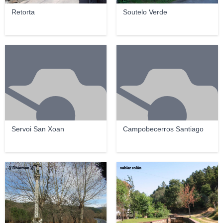
Retorta
Soutelo Verde
Servoi San Xoan
Campobecerros Santiago
{{ Dharman }}
xabier rolán