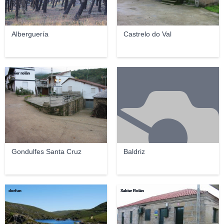
Alberguería
Castrelo do Val
xabier rolán
Gondulfes Santa Cruz
Baldriz
dorfun
Xabier Rolán