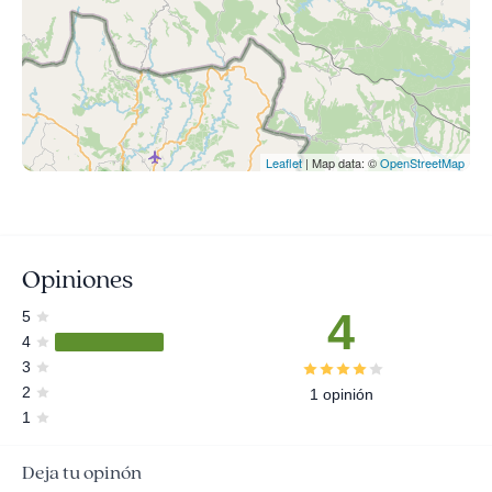
Leaflet
| Map data: ©
OpenStreetMap
Opiniones
4
5
4
3
2
1 opinión
1
Deja tu opinón