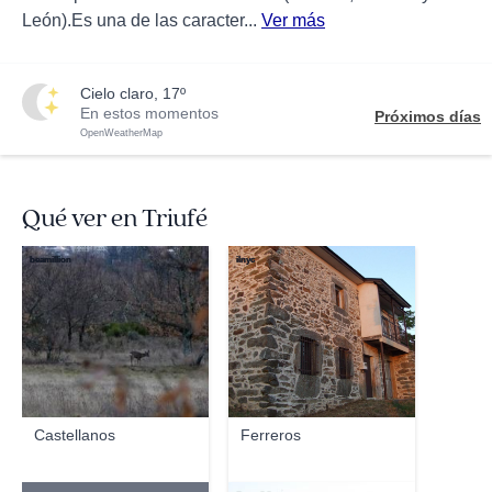
León).Es una de las caracter...
Ver más
cielo claro, 17º
En estos momentos
Próximos días
OpenWeatherMap
Qué ver en Triufé
beamillion
ilnyc
Castellanos
Ferreros