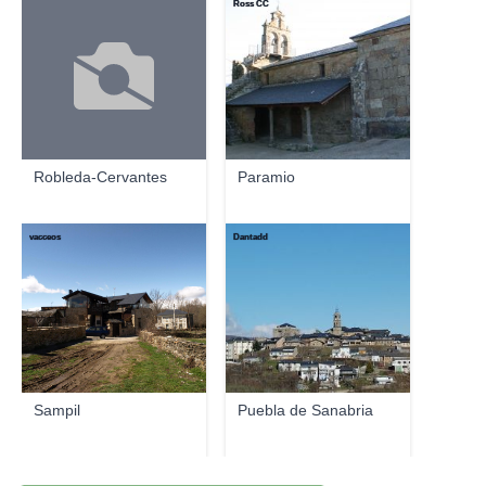
Ross CC
Robleda-Cervantes
Paramio
vacceos
Dantadd
Sampil
Puebla de Sanabria