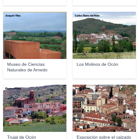
Joaquín Vilas
Carlos Sieiro del Nido
Museo de Ciencias
Los Molinos de Ocón
Naturales de Arnedo
Pigmentoazul
Joaquín Vilas
Trujal de Ocón
Exposición sobre el calzado