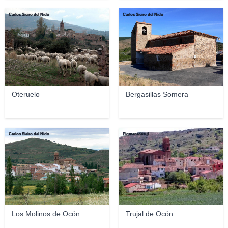
Carlos Sieiro del Nido
Carlos Sieiro del Nido
Oteruelo
Bergasillas Somera
Carlos Sieiro del Nido
Pigmentoazul
Los Molinos de Ocón
Trujal de Ocón