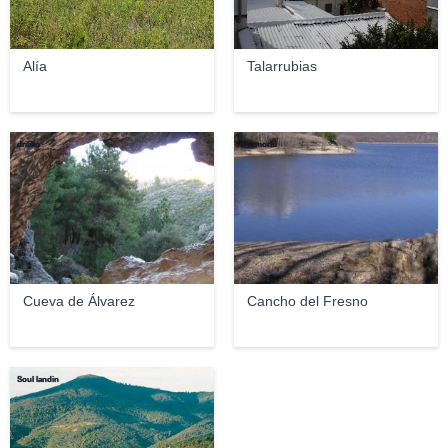
Alía
Talarrubias
drilillo
Marmorlu
Cueva de Álvarez
Cancho del Fresno
Soul landin