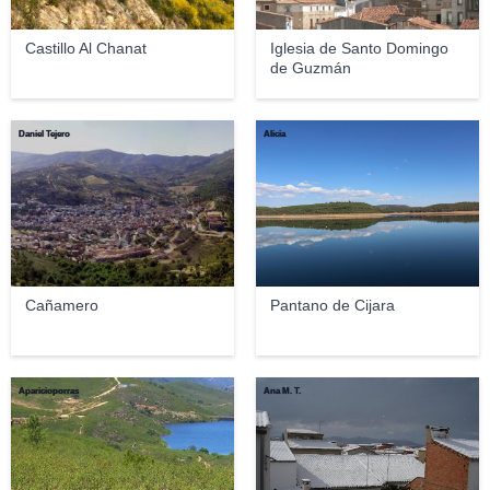
Castillo Al Chanat
Iglesia de Santo Domingo
de Guzmán
Daniel Tejero
Alicia
Cañamero
Pantano de Cijara
Aparicioporras
Ana M. T.