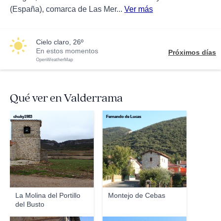
(España), comarca de Las Mer...
Ver más
cielo claro, 26º
En estos momentos
Próximos días
OpenWeatherMap
Qué ver en Valderrama
chuky1983
Fernando de Lucas
La Molina del Portillo
Montejo de Cebas
del Busto