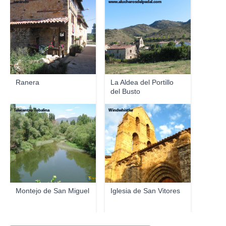
torando
www.alucherosdelpedal.com
Ranera
La Aldea del Portillo
del Busto
Telecentro Tobalina
Windwhistler
Montejo de San Miguel
Iglesia de San Vitores