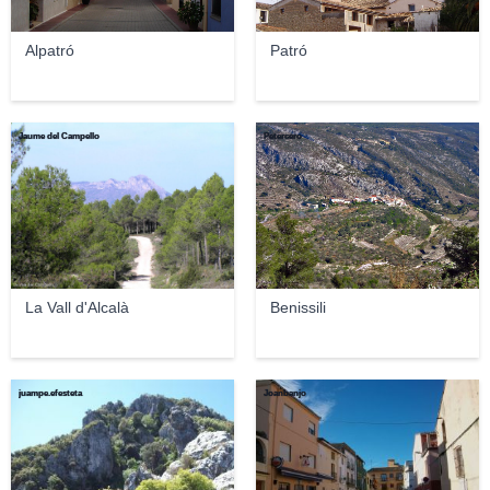
Alpatró
Patró
Jaume del Campello
Petercero
La Vall d'Alcalà
Benissili
juampe.efesteta
Joanbanjo