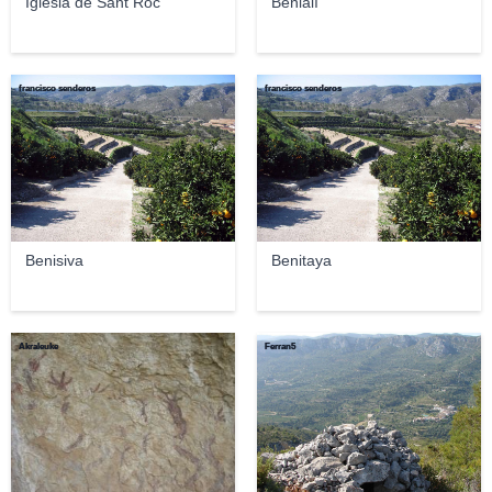
Iglesia de Sant Roc
Benialí
francisco senderos
francisco senderos
Benisiva
Benitaya
Akraleuke
Ferran5