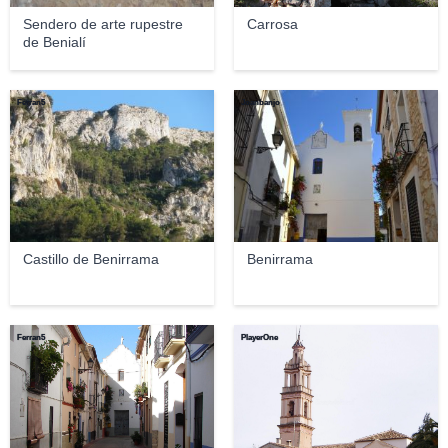
Sendero de arte rupestre
Carrosa
de Benialí
Ferran5
Joanbanjo
Castillo de Benirrama
Benirrama
Ferran5
PlayerOne