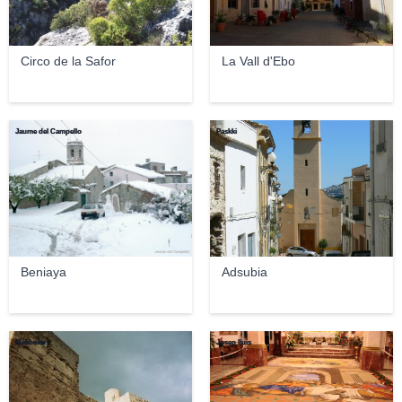
Circo de la Safor
La Vall d'Ebo
Jaume del Campello
Paskki
Beniaya
Adsubia
Melibokus
Josep lluis