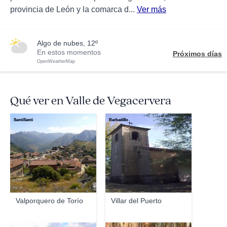
provincia de León y la comarca d...
Ver más
algo de nubes, 12º
En estos momentos
Próximos días
OpenWeatherMap
Qué ver en Valle de Vegacervera
SantiSanti
Barbadillo
Valporquero de Torío
Villar del Puerto