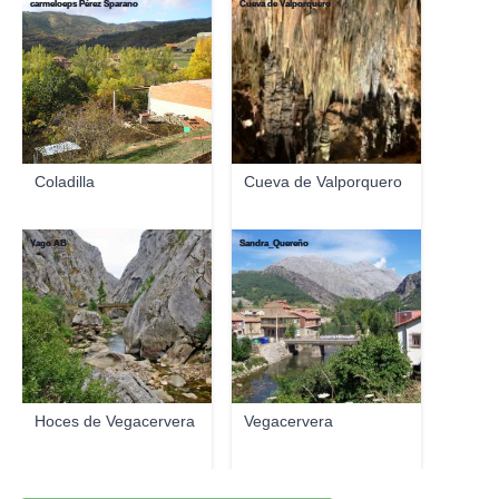
carmeloeps Pérez Sparano
Cueva de Valporquero
Coladilla
Cueva de Valporquero
Yago AB
Sandra_Quereño
Hoces de Vegacervera
Vegacervera