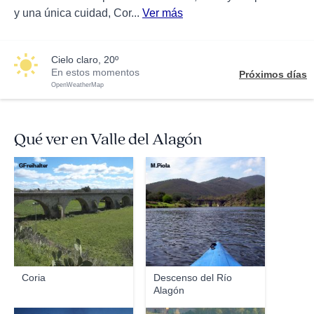
y una única cuidad, Cor...
Ver más
cielo claro, 20º
En estos momentos
Próximos días
OpenWeatherMap
Qué ver en Valle del Alagón
GFreihalter
M.Piola
Coria
Descenso del Río
Alagón