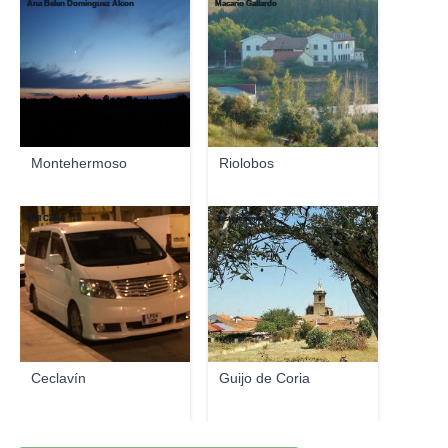
Ana Belen Dominguez Alcon
Macario Gallardo
Montehermoso
Riolobos
Neil Caine
Justojosemm
Ceclavín
Guijo de Coria