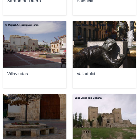
Sardón de Duero
Palencia
©-Miguel A. Rodríguez Terán
Oscar Martín Merino Martin Merino
Villaviudas
Valladolid
Rastrojo
Jose Luis Filpo Cabana