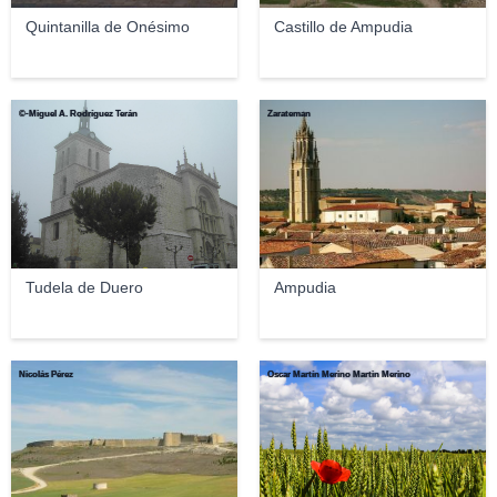
Quintanilla de Onésimo
Castillo de Ampudia
©-Miguel A. Rodríguez Terán
Zarateman
Tudela de Duero
Ampudia
Nicolás Pérez
Oscar Martín Merino Martin Merino